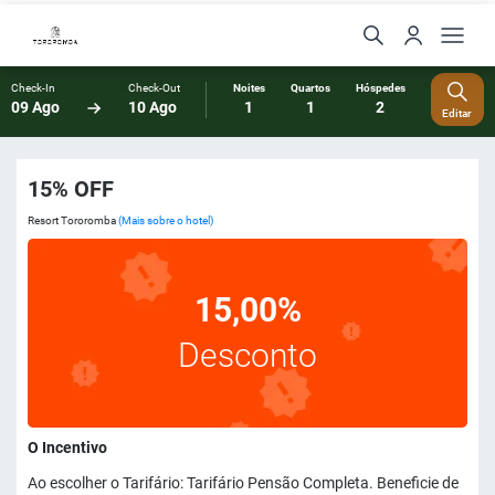
Check-In
Check-Out
Noites
Quartos
Hóspedes
09 Ago
10 Ago
1
1
2
Editar
15% OFF
Resort Tororomba
(Mais sobre o hotel)
15,00%
Desconto
O Incentivo
Ao escolher o Tarifário: Tarifário Pensão Completa. Beneficie de