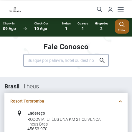
Check-In
Check-Out
Noites
Quartos
Hóspedes
09 Ago
10 Ago
1
1
2
Editar
Fale Conosco
Brasil
Ilheus
Resort Tororomba
Endereço
RODOVIA ILHÉUS UNA KM 21 OLIVENÇA
Ilheus Brasil
45653-970