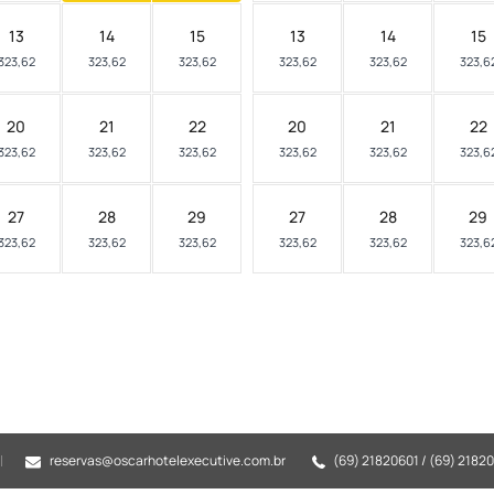
13
14
15
13
14
15
323,62
323,62
323,62
323,62
323,62
323,6
20
21
22
20
21
22
323,62
323,62
323,62
323,62
323,62
323,6
27
28
29
27
28
29
323,62
323,62
323,62
323,62
323,62
323,6
reservas@oscarhotelexecutive.com.br
(69) 21820601 / (69) 2182