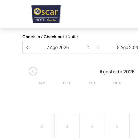
Oscar Hotel Executive
Check-in / Check-out
1 Noite
7 Ago 2026
8 Ago 202
‹
Agosto de 2026
DOM
SEG
TER
QUA
2
3
4
5