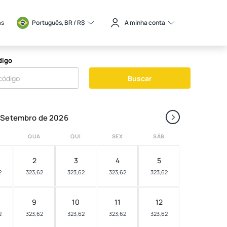
as
Português, BR / 
R$
A minha conta
digo
Buscar
›
Setembro de 2026
QUA
QUI
SEX
SÁB
2
3
4
5
2
323,62
323,62
323,62
323,62
9
10
11
12
2
323,62
323,62
323,62
323,62