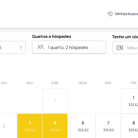
Minhas busc
Quartos e hóspedes
Tenho um có
6
QUI
SEX
SÁB
DOM
SEG
TER
1
1
323,6
7
8
6
7
8
6
323,62
323,62
323,62
323,62
323,6