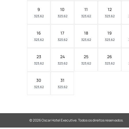
9
10
11
12
323,62
323,62
323,62
323,62
16
17
18
19
323,62
323,62
323,62
323,62
23
24
25
26
323,62
323,62
323,62
323,62
30
31
323,62
323,62
© 2026 Oscar Hotel Executive.
Todos os direitos reservados.