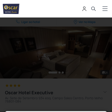
Ligar ao hotel
Ver no Mapa
21
Oscar Hotel Executive
Av. Sete de Setembro 934 esq. Campo Sales Centro, Porto Velho
76801-084