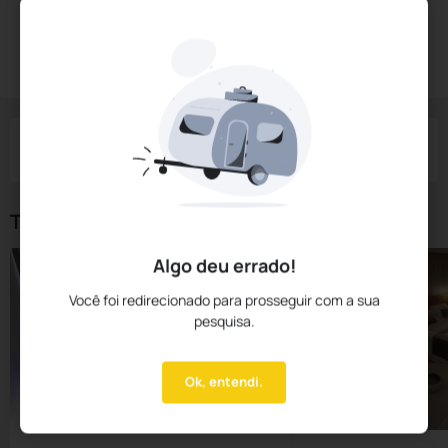
Diárias a partir de:
R$
323,
62
Reservar Agora
/noite
Impostos e taxas não inclusos
Check-in
Check-out
Noites
Quartos
Hóspedes
06 Ago
07 Ago
1
1
2
Tipos de Quarto
Algo deu errado!
Você foi redirecionado para prosseguir com a sua
pesquisa.
Ok, entendi.