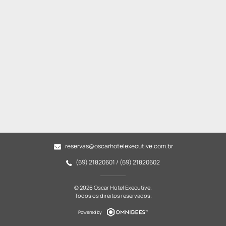
reservas@oscarhotelexecutive.com.br
(69) 21820601 / (69) 21820602
© 2026 Oscar Hotel Executive.
Todos os direitos reservados.
Powered by