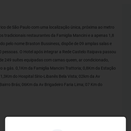
órico de São Paulo com uma localização única, próxima ao metro
os tradicionais restaurantes da Famiglia Mancini e a apenas 1,8
ido pelo nome Braston Bussiness, dispõe de 09 amplas salas e
 pessoas. O Hotel após integrar a Rede Castelo Itaipava passou
de 249 suítes equipadas com camas queen, ar condicionado,
iro a gás. 0,1Km da Famiglia Mancini Trattoria; 0,8Km da Estação
1,3Km do Hospital Sírio-Libanês Bela Vista; 02km da Av
airro Brás; 06Km da Av Brigadeiro Faria Lima; 07 Km do