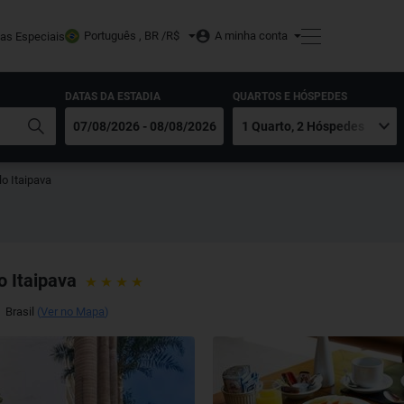
Português , BR /
R$
A minha conta
tas Especiais
DATAS DA ESTADIA
QUARTOS E HÓSPEDES
lo Itaipava
o Itaipava
,
Brasil
(
Ver no Mapa
)