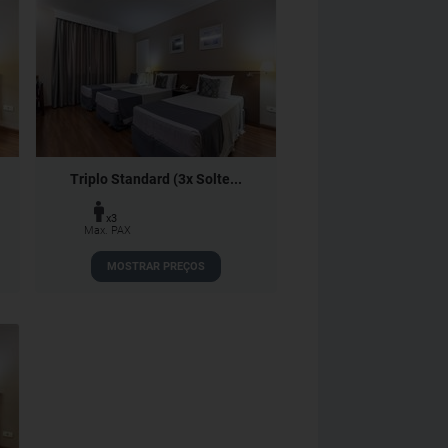
Triplo Standard (3x Solte...
x3
Max. PAX
MOSTRAR PREÇOS