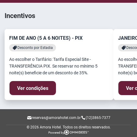
Incentivos
FIM DE ANO (5 A 6 NOITES) - PIX
JANEIRO
Desconto por Estadia
Descon
Ao escolher o Tarifário: Tarifa Especial Site -
Ao escolher
TRANSFERÊNCIA PIX. Se reservar no mínimo 5
TRANSFERÊ
noite(s) beneficie de um desconto de 35%.
noite(s) 
Ver condições
Ver 
reservas@amorahotel.com.br
(12)3865-7377
© 2026 Amora Hotel.
Todos os direitos reservados.
Powered by