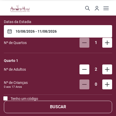
Amora Hotel
Datas da Estadia
1
Nº de Quartos
Quarto
1
2
Nº de Adultos
Nº de Crianças
0
0 aos
17
Anos
Tenho um código
BUSCAR