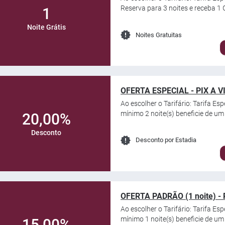
Reserva para 3 noites e receba 1 G
1
Noite Grátis
Noites Gratuitas
OFERTA ESPECIAL - PIX A V
Ao escolher o Tarifário: Tarifa E
mínimo 2 noite(s) beneficie de u
20,00%
Desconto
Desconto por Estadia
OFERTA PADRÃO (1 noite) - 
Ao escolher o Tarifário: Tarifa E
mínimo 1 noite(s) beneficie de u
15,00%