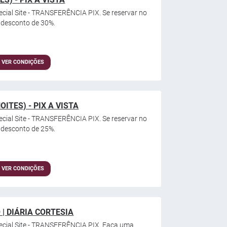
special Site - TRANSFERÊNCIA PIX. Se reservar no
m desconto de 30%.
VER CONDIÇÕES
ITES) - PIX A VISTA
special Site - TRANSFERÊNCIA PIX. Se reservar no
m desconto de 25%.
VER CONDIÇÕES
| DIÁRIA CORTESIA
special Site - TRANSFERÊNCIA PIX. Faça uma