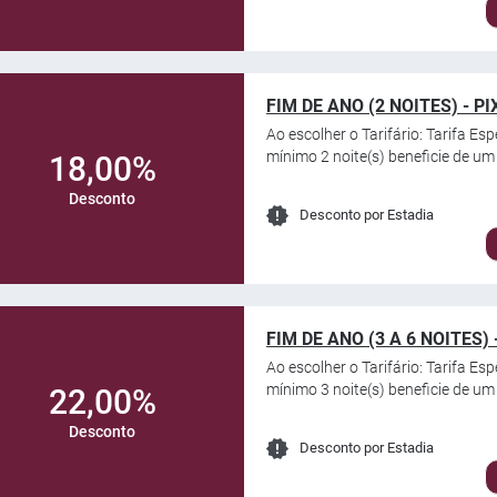
FIM DE ANO (2 NOITES) - PI
Ao escolher o Tarifário: Tarifa E
mínimo 2 noite(s) beneficie de u
18,00%
Desconto
Desconto por Estadia
FIM DE ANO (3 A 6 NOITES) 
Ao escolher o Tarifário: Tarifa E
mínimo 3 noite(s) beneficie de u
22,00%
Desconto
Desconto por Estadia