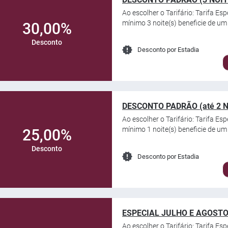
Ao escolher o Tarifário: Tarifa E
mínimo 3 noite(s) beneficie de u
30,00%
Desconto
Desconto por Estadia
DESCONTO PADRÃO (até 2 NO
Ao escolher o Tarifário: Tarifa E
mínimo 1 noite(s) beneficie de u
25,00%
Desconto
Desconto por Estadia
ESPECIAL JULHO E AGOSTO 
Ao escolher o Tarifário: Tarifa E