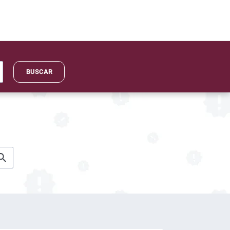
BUSCAR