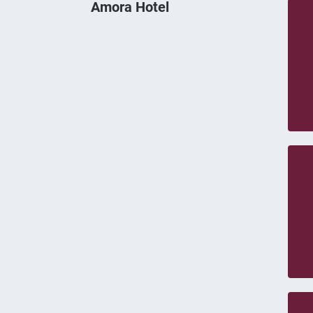
Amora Hotel