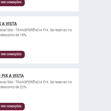
VER CONDIÇÕES
X A VISTA
special Site - TRANSFERÊNCIA PIX. Se reservar no
m desconto de 18%.
VER CONDIÇÕES
- PIX A VISTA
special Site - TRANSFERÊNCIA PIX. Se reservar no
m desconto de 22%.
VER CONDIÇÕES