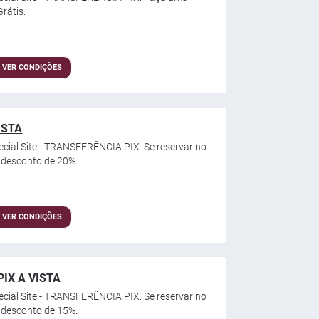
rátis.
VER CONDIÇÕES
ISTA
special Site - TRANSFERÊNCIA PIX. Se reservar no
m desconto de 20%.
VER CONDIÇÕES
PIX A VISTA
special Site - TRANSFERÊNCIA PIX. Se reservar no
m desconto de 15%.