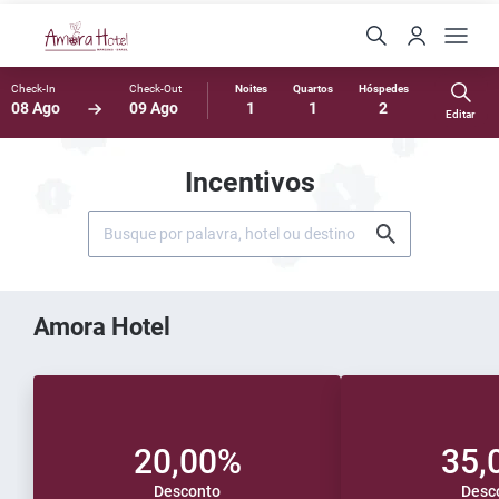
Check-In
Check-Out
Noites
Quartos
Hóspedes
08 Ago
09 Ago
1
1
2
Editar
Incentivos
Amora Hotel
20,00%
35,
Desconto
Desc