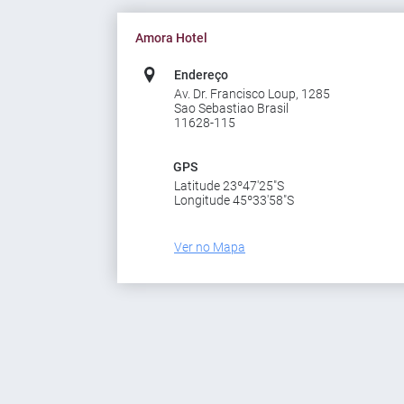
Amora Hotel
Endereço
Av. Dr. Francisco Loup, 1285
Sao Sebastiao Brasil
11628-115
GPS
Latitude 23º47'25"S
Longitude 45º33'58"S
Ver no Mapa