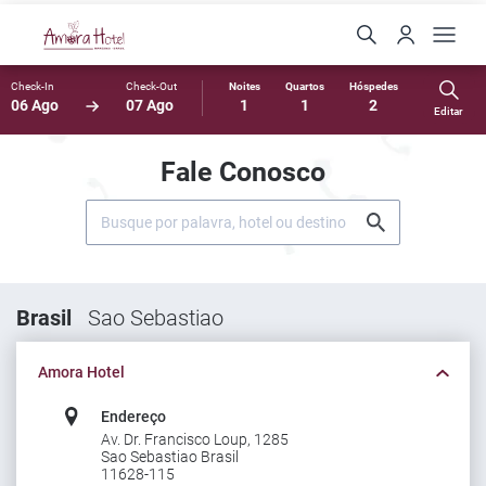
Check-In
Check-Out
Noites
Quartos
Hóspedes
06 Ago
07 Ago
1
1
2
Editar
Fale Conosco
Brasil
Sao Sebastiao
Amora Hotel
Endereço
Av. Dr. Francisco Loup, 1285
Sao Sebastiao Brasil
11628-115