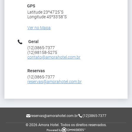
GPS
Latitude 23º47'25"S
Longitude 45º33'58"S
Ver no Mapa
Geral
(12)3865-7377
(12)98158-5275
contato@amorahotel.com.br
Reservas
(12)3865-7377
reservas@amorahotel.com.br
reservas@amorahotel.com.br
(12)3865-7377
© 2026 Amora Hotel.
Todos os direitos reservados.
Powered by