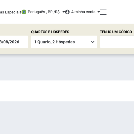
Português , BR /
R$
A minha conta
tas Especiais
QUARTOS E HÓSPEDES
TENHO UM CÓDIGO