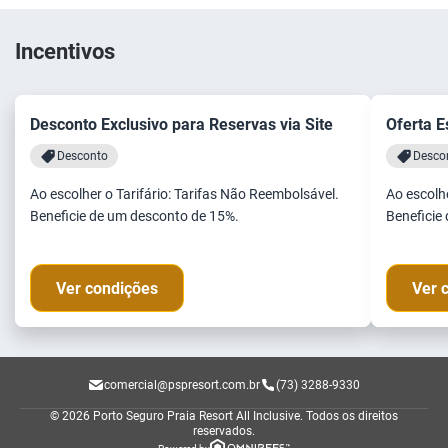
Incentivos
Desconto Exclusivo para Reservas via Site
Oferta E
Desconto
Desco
Ao escolher o Tarifário: Tarifas Não Reembolsável.
Ao escolhe
Beneficie de um desconto de 15%.
Beneficie
Ver condições
Ver 
comercial@pspresort.com.br
(73) 3288-9330
© 2026 Porto Seguro Praia Resort All Inclusive.
Todos os direitos
reservados.