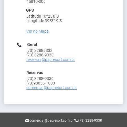
45810-000
GPS
Latitude 16º25'8"S
Longitude 39º3'19"S
Ver no Mapa
Geral
(73) 32889332
(73) 3288-9330
reservas@pspresort.com.br
Reservas
(73) 3288-9330
(73)98835-1000
comercial@pspresort.com.br
comercial@pspresort.com.br
(73) 3288-9330