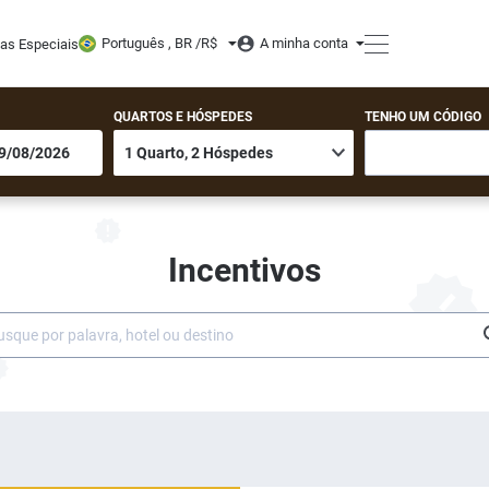
Português , BR /
R$
A minha conta
tas Especiais
QUARTOS E HÓSPEDES
TENHO UM CÓDIGO
Incentivos