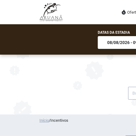
Ofer
DATAS DA ESTADIA
Início
/
Incentivos