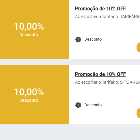
Promoção de 10% OFF
Ao escolher o Tarifário: TARIFÁR
10,00%
Desconto
Desconto
Promoção de 10% OFF
Ao escolher o Tarifário: SITE AR
10,00%
Desconto
Desconto