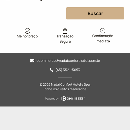
Buscar
Confirmação
Melhor preço
Transação
Imediata
Segura
ecommerce@nadaiconforthotel.com.br
(45) 3521-5093
© 2026 Nadai Confort Hotel e Spa.
Todos os direitos reservados.
Powered by