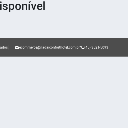
sponível
vados.
ecommerce@nadaiconforthotel.com.br
(45) 3521-5093