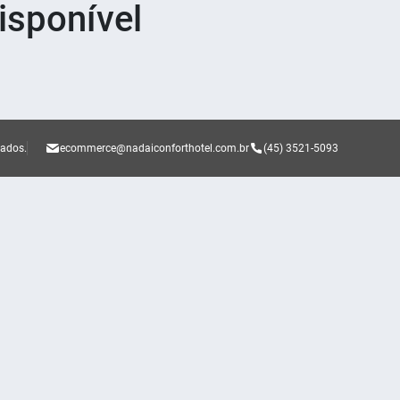
sponível
vados.
ecommerce@nadaiconforthotel.com.br
(45) 3521-5093