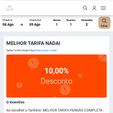
Check-In
Check-Out
Noites
Quartos
Hóspedes
08 Ago
09 Ago
1
1
2
Editar
MELHOR TARIFA NADAI
Nadai Confort Hotel e Spa
(Mais sobre o hotel)
10,00%
Desconto
O Incentivo
Ao escolher o Tarifário: MELHOR TARIFA PENSÃO COMPLETA -