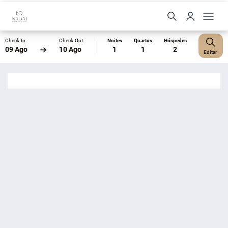
Check-In
Check-Out
Noites
Quartos
Hóspedes
09 Ago
10 Ago
1
1
2
Editar