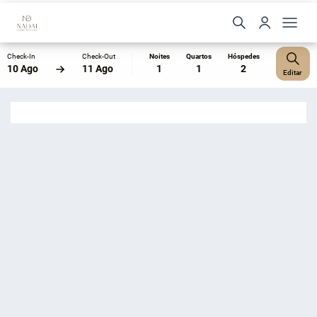
Check-In
Check-Out
Noites
Quartos
Hóspedes
10 Ago
11 Ago
1
1
2
Editar