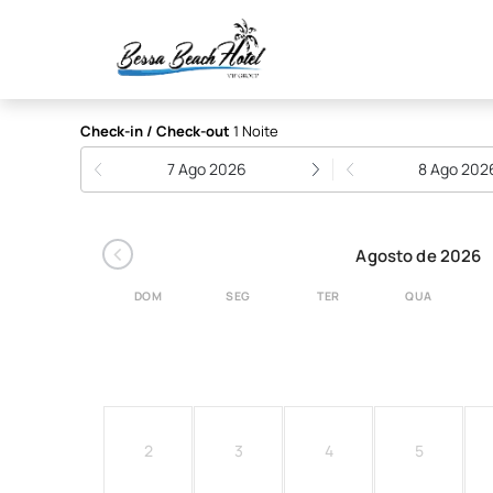
Bessa Beach Hotel
Check-in / Check-out
1 Noite
7 Ago 2026
8 Ago 202
‹
Agosto de 2026
DOM
SEG
TER
QUA
2
3
4
5