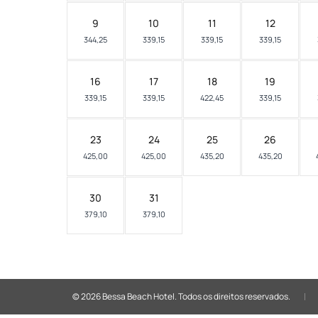
9
10
11
12
344,25
339,15
339,15
339,15
16
17
18
19
339,15
339,15
422,45
339,15
23
24
25
26
425,00
425,00
435,20
435,20
30
31
379,10
379,10
© 2026 Bessa Beach Hotel.
Todos os direitos reservados.