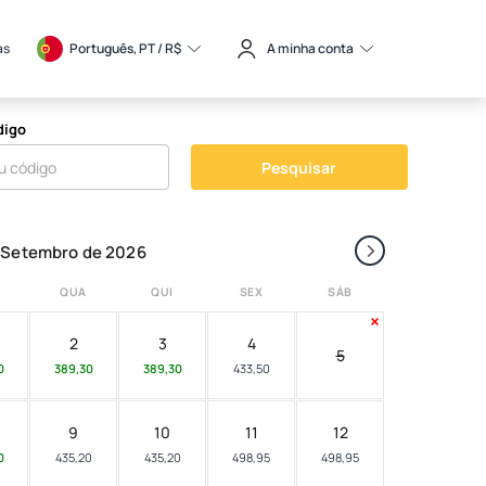
as
Português, PT / 
R$
A minha conta
digo
Pesquisar
›
Setembro de 2026
QUA
QUI
SEX
SÁB
2
3
4
5
0
389,30
389,30
433,50
9
10
11
12
0
435,20
435,20
498,95
498,95