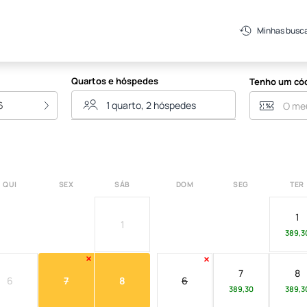
Minhas busc
Quartos e hóspedes
Tenho um có
6
QUI
SEX
SÁB
DOM
SEG
TER
1
1
389,3
7
8
6
7
8
6
389,30
389,3