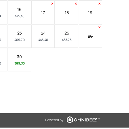
16
17
18
19
0
445,40
23
24
25
26
0
409,70
445,40
488,75
30
0
389,30
Powered by