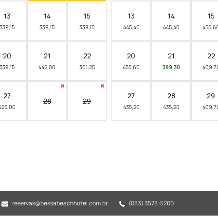
13
14
15
13
14
15
339,15
339,15
339,15
445,40
445,40
455,6
20
21
22
20
21
22
339,15
442,00
361,25
455,60
389,30
409,7
27
27
28
29
28
29
425,00
435,20
435,20
409,7
reservas@bessabeachhotel.com.br
(083) 3578-5200