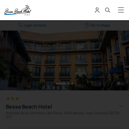
Ligar ao hotel
Ver no Mapa
39
Bessa Beach Hotel
Avenida Artur Monteiro de Paiva, 1066 Bessa, Joao Pessoa 58035-
010