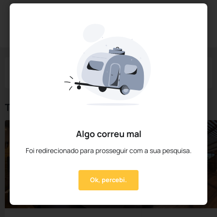
Diárias a partir de:
425,
00
R$
Reservar Agora
/noite
Impostos e taxas não incluídos
Check-in
Check-out
Noites
Quartos
Hóspedes
06 Ago
07 Ago
1
1
2
Tipos de Quarto
Algo correu mal
Foi redirecionado para prosseguir com a sua pesquisa.
Ok, percebi.