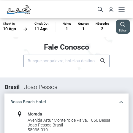
Check-In
Check-Out
Noites
Quartos
Hóspedes
10 Ago
11 Ago
1
1
2
Editar
Fale Conosco
Brasil
Joao Pessoa
Bessa Beach Hotel
Morada
Avenida Artur Monteiro de Paiva, 1066 Bessa
Joao Pessoa Brasil
58035-010