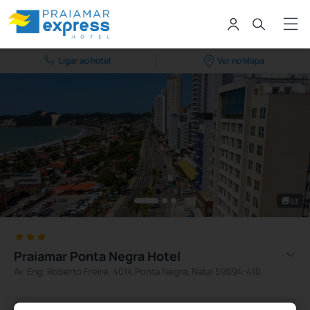
Ligar ao hotel
Ver no Mapa
53
Praiamar Ponta Negra Hotel
Av. Eng. Roberto Freire, 4014 Ponta Negra, Natal 59094-410