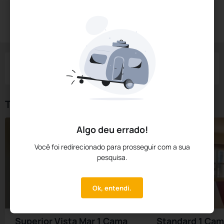
Diárias a partir de:
R$
471,
25
Reservar Agora
/noite
Impostos e taxas não inclusos
Check-in
Check-out
Noites
Quartos
Hóspedes
07 Ago
08 Ago
1
1
2
Tipos de Quarto
Algo deu errado!
Você foi redirecionado para prosseguir com a sua
pesquisa.
Ok, entendi.
Superior Vista Mar 1 Cama
Standard 1 Cam