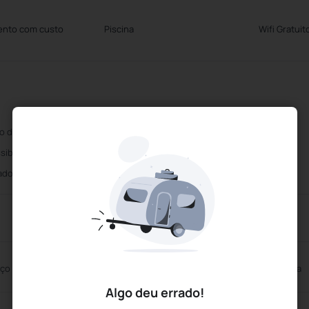
ento com custo
Piscina
Wifi Gratuit
o disponivel a pedido
Quartos para Deficientes
sibilidade para Cadeira de Rodas
Serviço de limpeza diário
ador
Wifi Gratuito
ço Kids
Academia de ginástica gratuita
Algo deu errado!