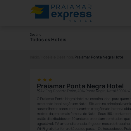
Destino
Todos os Hotéis
Início
/
Hotéis e Destinos
/
Praiamar Ponta Negra Hotel
Praiamar Ponta Negra Hotel
Av. Eng. Roberto Freire, 4014 Ponta Negra, Natal 59094-4
O Praiamar Ponta Negra Hotel é a escolha ideal para quem 
excelente localização em Natal. Situado na principal aven
aos melhores bares, restaurantes e opções de lazer da cida
metros da praia mais famosa de Natal. Seus 160 apartamen
estão distribuídos em 10 andares e contam com tudo o que
agradável: TV, ar-condicionado, frigobar, mesa de trabalho, 
Wi-Fi gratuito, ferro e tábua de passar. Os hóspedes do P