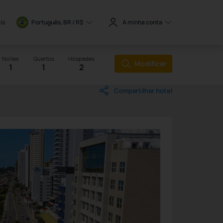
is
Português, BR / 
R$
A minha conta
Noites
Quartos
Hóspedes
Modificar
1
1
2
Compartilhar hotel