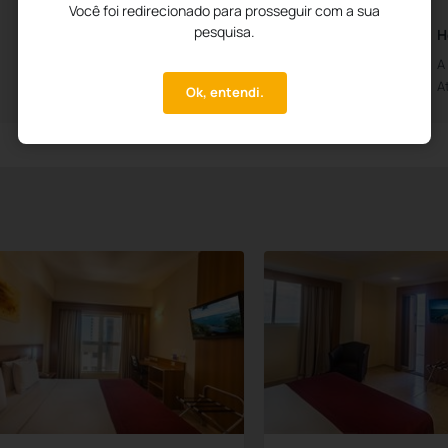
Você foi redirecionado para prosseguir com a sua
pesquisa.
Horários da Recepção
H
Aberto das 0h00m
A
Até às 0h00m
A
Ok, entendi.