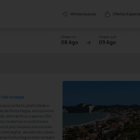
Ofertas Especia
Minhas buscas
Check-in
Check-out
08 Ago
09 Ago
10
Ver no Mapa
busca conforto, praticidade e
ida de Ponta Negra, está próximo
de, além de ficar a apenas 300
tos modernos e confortáveis
 você precisa para uma estadia
cofre digital, secador de cabelo,
raiamar Ponta Negra Hotel também