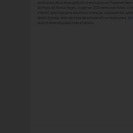
desfrutam de acesso gratuito e exclusivo ao Praiamar Beac
da Praia de Ponta Negra, a apenas 300 metros do hotel. O 
infantil, piscinas para adultos e crianças, restaurante, sal
direto à praia, além de lojas de artesanato e moda praia,
lazer e diversão para toda a família.