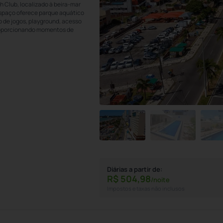
h Club, localizado à beira-mar
espaço oferece parque aquático
ão de jogos, playground, acesso
 proporcionando momentos de
Diárias a partir de:
R$
504,
98
/noite
Impostos e taxas não inclusos