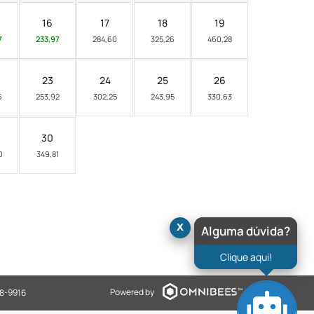
16
17
18
19
7
233,97
284,60
325,26
460,28
23
24
25
26
5
253,92
302,25
243,95
330,63
30
0
349,81
x
Alguma dúvida?
Clique aqui!
Powered by
98-9916