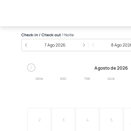
Ramada by Wyndham Por
Check-in / Check-out
1 Noite
7 Ago 2026
8 Ago 202
‹
Agosto de 2026
DOM
SEG
TER
QUA
2
3
4
5