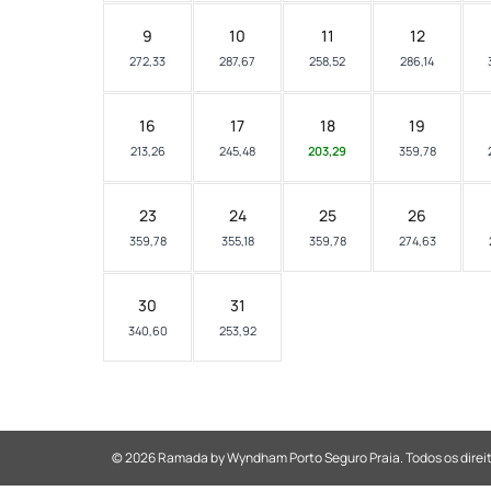
9
10
11
12
272,33
287,67
258,52
286,14
16
17
18
19
213,26
245,48
203,29
359,78
23
24
25
26
359,78
355,18
359,78
274,63
30
31
340,60
253,92
© 2026 Ramada by Wyndham Porto Seguro Praia.
Todos os direi