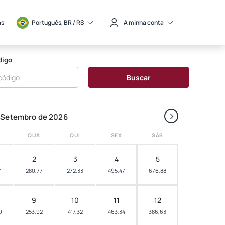
as
Português, BR / 
R$
A minha conta
digo
Buscar
›
Setembro de 2026
QUA
QUI
SEX
SÁB
2
3
4
5
7
280,77
272,33
495,47
676,88
9
10
11
12
0
253,92
417,32
463,34
386,63