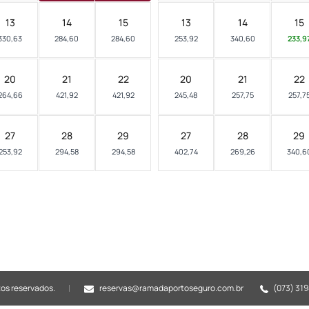
13
14
15
13
14
15
330,63
284,60
284,60
253,92
340,60
233,9
20
21
22
20
21
22
264,66
421,92
421,92
245,48
257,75
257,7
27
28
29
27
28
29
253,92
294,58
294,58
402,74
269,26
340,6
tos reservados.
reservas@ramadaportoseguro.com.br
(073) 31