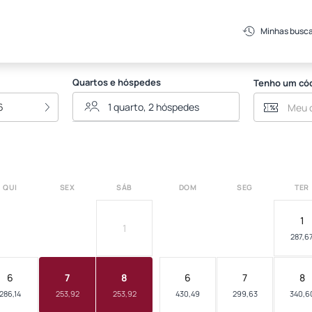
to Seguro Praia
Minhas busc
Quartos e hóspedes
Tenho um có
6
QUI
SEX
SÁB
DOM
SEG
TER
1
1
287,6
6
7
8
6
7
8
286,14
253,92
253,92
430,49
299,63
340,6