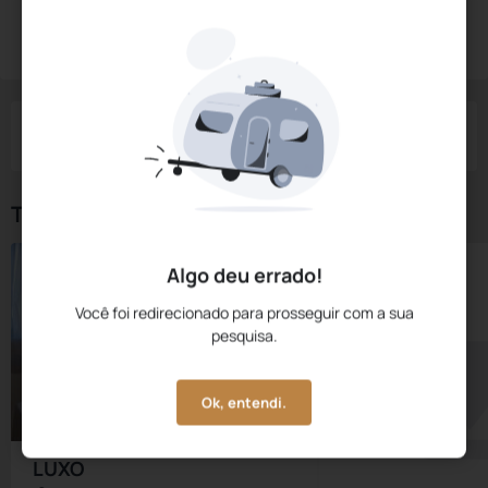
Reservar Agora
Check-in
Check-out
Noites
Quartos
Hóspedes
08 Ago
09 Ago
1
1
2
Tipos de Quarto
Algo deu errado!
Você foi redirecionado para prosseguir com a sua
pesquisa.
Ok, entendi.
LUXO