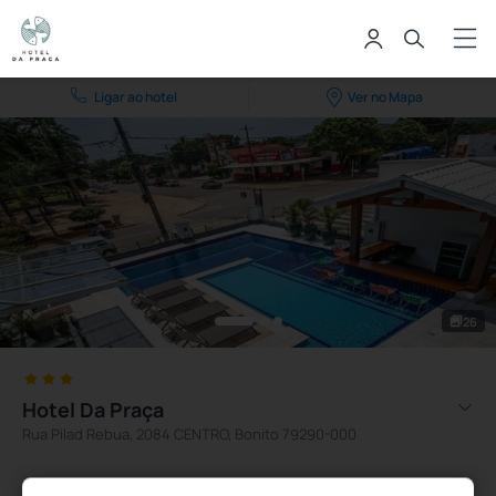
Ligar ao hotel
Ver no Mapa
26
Hotel Da Praça
Rua Pilad Rebua, 2084 CENTRO, Bonito 79290-000