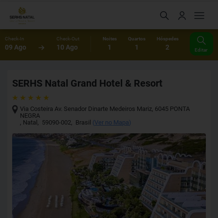
Check-In
Check-Out
Noites
Quartos
Hóspedes
09 Ago
10 Ago
1
1
2
Editar
SERHS Natal Grand Hotel & Resort
Via Costeira Av. Senador Dinarte Medeiros Mariz, 6045 PONTA
NEGRA
,
Natal
,
59090-002
,
Brasil
(
Ver no Mapa
)