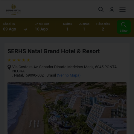
Check-In
Check-Out
Noites
Quartos
Hóspedes
09 Ago
10 Ago
1
1
2
Editar
SERHS Natal Grand Hotel & Resort
Via Costeira Av. Senador Dinarte Medeiros Mariz, 6045 PONTA
NEGRA
,
Natal
,
59090-002
,
Brasil
(
Ver no Mapa
)