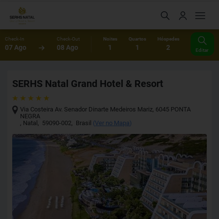
Check-In
Check-Out
Noites
Quartos
Hóspedes
07 Ago
08 Ago
1
1
2
Editar
SERHS Natal Grand Hotel & Resort
Via Costeira Av. Senador Dinarte Medeiros Mariz, 6045 PONTA
NEGRA
,
Natal
,
59090-002
,
Brasil
(
Ver no Mapa
)