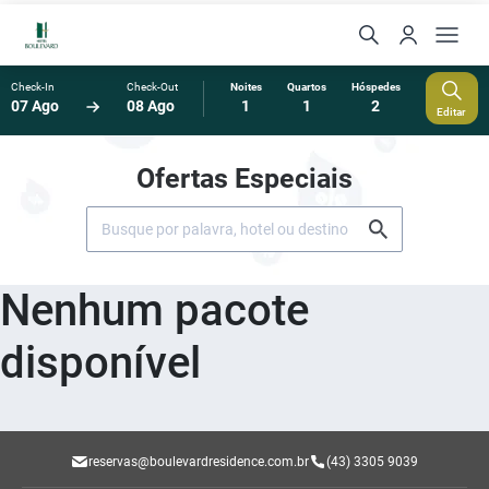
Check-In
Check-Out
Noites
Quartos
Hóspedes
07 Ago
08 Ago
1
1
2
Editar
Ofertas Especiais
Nenhum pacote
disponível
reservas@boulevardresidence.com.br
(43) 3305 9039