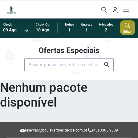
Check-In
Check-Out
Noites
Quartos
Hóspedes
09 Ago
10 Ago
1
1
2
Editar
Ofertas Especiais
Nenhum pacote
disponível
reservas@boulevardresidence.com.br
(43) 3305 9039