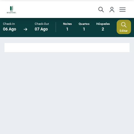
Check-In
Check-Out
Noites
Quartos
Hóspedes
06 Ago
07 Ago
1
1
2
Editar