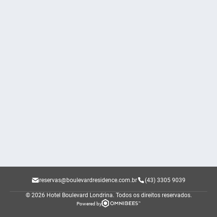
reservas@boulevardresidence.com.br
(43) 3305 9039
© 2026 Hotel Boulevard Londrina.
Todos os direitos reservados.
Powered by