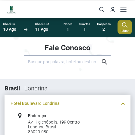
Check-In
Check-Out
Noites
Quartos
Hóspedes
10 Ago
11 Ago
1
1
2
Editar
Fale Conosco
Brasil
Londrina
Hotel Boulevard Londrina
Endereço
Av. Higienópolis, 199 Centro
Londrina Brasil
86020-080