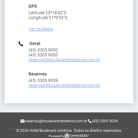
GPS
Latitude 23º18'42"S
Longitude 51º9'53"S
Ver no Mapa
Geral
(43) 3305 9000
(43) 3305 9000
reservas@boulevardresidence.com.br
Reservas
(43) 3305 9039
reservas@boulevardresidence.com.br
reservas@boulevardresidence.com.br
(43) 3305 9039
© 2026 Hotel Boulevard Londrina.
Todos os direitos reservados.
Powered by