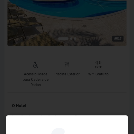
17
Acessibilidade
Piscina Exterior
Wifi Gratuito
para Cadeira de
Rodas
O Hotel
Localizada no circuito do famoso Carnaval de
Salvador/Bahia, o Portobello Ondina Praia é cheio de
história, defronte à renovada Orla da Barra-Ondina, a