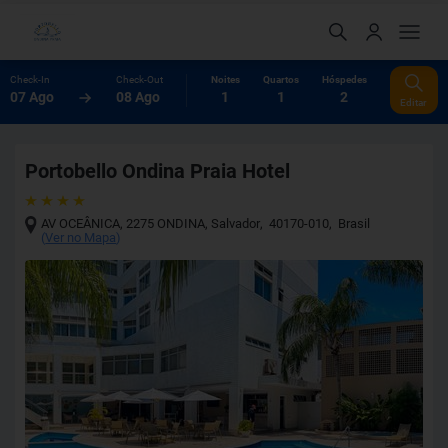
Check-In
Check-Out
Noites
Quartos
Hóspedes
07 Ago
08 Ago
1
1
2
Editar
Portobello Ondina Praia Hotel
AV OCEÂNICA, 2275 ONDINA
,
Salvador
,
40170-010
,
Brasil
(
Ver no Mapa
)