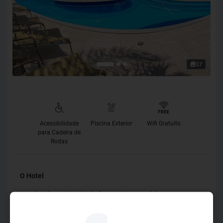
17
Acessibilidade
Piscina Exterior
Wifi Gratuito
para Cadeira de
Rodas
O Hotel
Localizada no circuito do famoso Carnaval de
Salvador/Bahia, o Portobello Ondina Praia é cheio de
história, defronte à renovada Orla da Barra-Ondina, a