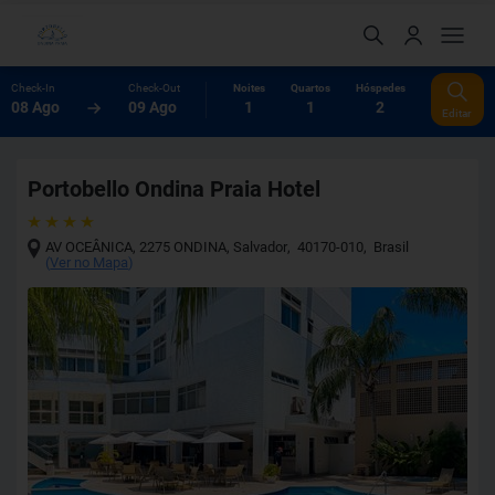
Check-In
Check-Out
Noites
Quartos
Hóspedes
08 Ago
09 Ago
1
1
2
Editar
Portobello Ondina Praia Hotel
AV OCEÂNICA, 2275 ONDINA
,
Salvador
,
40170-010
,
Brasil
(
Ver no Mapa
)