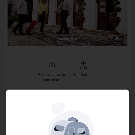
24
Estacionamento
Wifi Gratuito
com custo
O Hotel
Localizado no Centro Histórico de Curitiba, o Johnscher by
SJ Hotéis & Resort oferece aos hóspedes uma experiência
única que combina a riqueza arquitetônica do edifício,