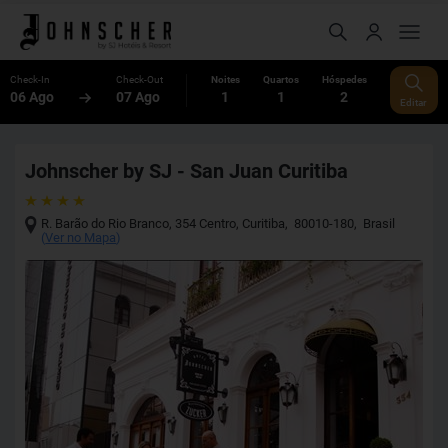
Check-In
Check-Out
Noites
Quartos
Hóspedes
06 Ago
07 Ago
1
1
2
Editar
Johnscher by SJ - San Juan Curitiba
R. Barão do Rio Branco, 354 Centro
,
Curitiba
,
80010-180
,
Brasil
(
Ver no Mapa
)