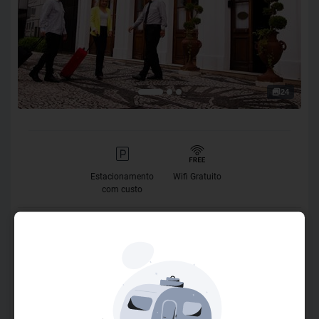
24
Estacionamento
Wifi Gratuito
com custo
O Hotel
Localizado no Centro Histórico de Curitiba, o Johnscher by
SJ Hotéis & Resort oferece aos hóspedes uma experiência
única que combina a riqueza arquitetônica do edifício,