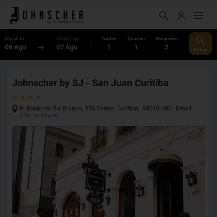
Check-In
Check-Out
Noites
Quartos
Hóspedes
06 Ago
07 Ago
1
1
2
Editar
Johnscher by SJ - San Juan Curitiba
R. Barão do Rio Branco, 354 Centro
,
Curitiba
,
80010-180
,
Brasil
(
Ver no Mapa
)