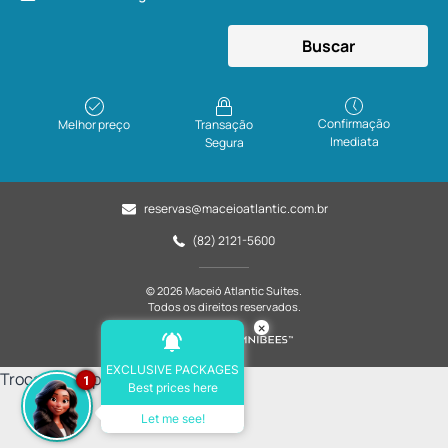
Buscar
Confirmação
Melhor preço
Transação
Imediata
Segura
reservas@maceioatlantic.com.br
(82) 2121-5600
© 2026 Maceió Atlantic Suítes.
Todos os direitos reservados.
×
Powered by
EXCLUSIVE PACKAGES
Trocar o Script do Organico
1
Best prices here
Let me see!