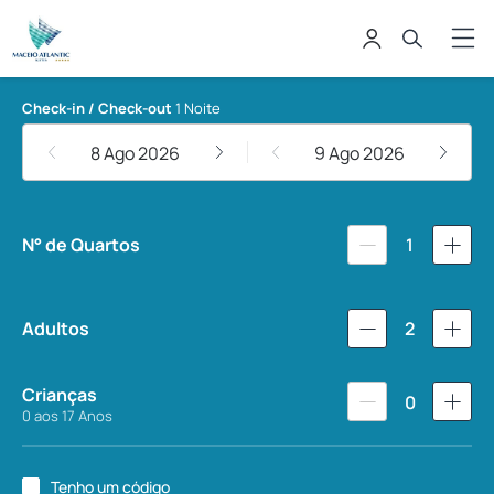
Maceió Atlantic Suítes
Check-in / Check-out
1 Noite
8 Ago 2026
9 Ago 2026
N° de Quartos
1
Adultos
2
Crianças
0
0 aos 17 Anos
Tenho um código