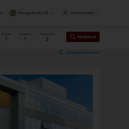
is
Português, BR / 
R$
A minha conta
Noites
Quartos
Hóspedes
Modificar
1
1
2
Compartilhar hotel