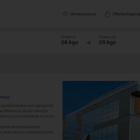
Ofertas Especia
Minhas buscas
Check-in
Check-out
08 Ago
09 Ago
o Mapa
o e praticidade e vem agregando
ue diferencia-se por oferecer
ndo mais personalidade à marca
adores de necessidades
r, room service, business corner