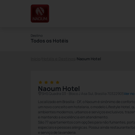
Destino
Todos os Hotéis
Início
/
Hotéis e Destinos
/
Naoum Hotel
Naoum Hotel
SHS Quadra 03 - Bloco J Asa Sul, Brasilia 70322905
Ver n
Localizado em Brasília - DF, o Naoum é sinônimo de confort
um novo conceito em hotelaria, o modelo Lifestyle Hotel, q
ambientes modernos, urbanos e serviços exclusivos, traze
e mantendo a excelência em atendimento.
São 77 apartamentos com opções para não fumantes, port
especiais e pessoas alérgicas. Possui ainda restaurante/ba
e serviço de lavanderia.