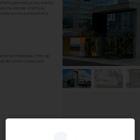
rfeito para realizar seu evento,
ara lhe atender. Atento às
tões sociais e ambientais e
Setor da Embaixada, 5 min. do
ado do Centro Comercial e