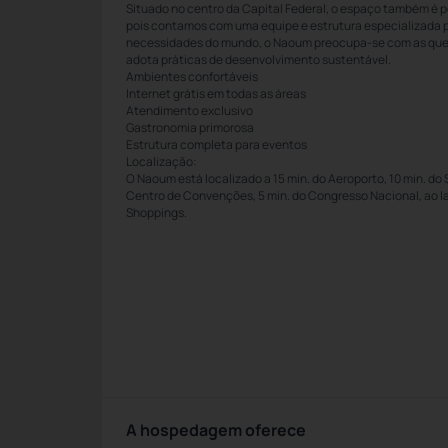
Situado no centro da Capital Federal, o espaço também é pe
pois contamos com uma equipe e estrutura especializada p
necessidades do mundo, o Naoum preocupa-se com as ques
adota práticas de desenvolvimento sustentável.
Ambientes confortáveis
Internet grátis em todas as áreas
Atendimento exclusivo
Gastronomia primorosa
Estrutura completa para eventos
Localização:
O Naoum está localizado a 15 min. do Aeroporto, 10 min. do 
Centro de Convenções, 5 min. do Congresso Nacional, ao l
Shoppings.
A hospedagem oferece