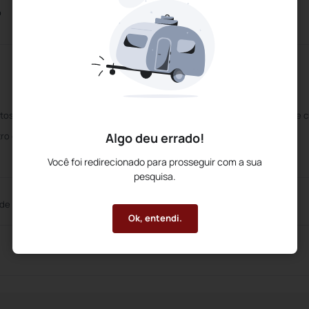
o
tos para Deficientes
Aceita os principais cartões de c
Algo deu errado!
ro de Negócios
Recepção 24 horas
Você foi redirecionado para prosseguir com a sua
pesquisa.
 de Reuniões
Auditório
Ok, entendi.