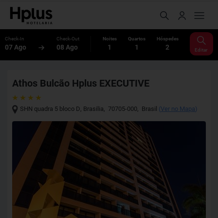
Check-In
Check-Out
Noites
Quartos
Hóspedes
07 Ago
08 Ago
1
1
2
Editar
Athos Bulcão Hplus EXECUTIVE
SHN quadra 5 bloco D
,
Brasilia
,
70705-000
,
Brasil
(
Ver no Mapa
)