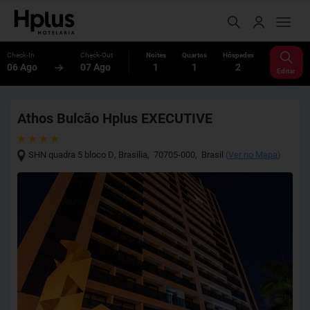
Check-In
Check-Out
Noites
Quartos
Hóspedes
06 Ago
07 Ago
1
1
2
Editar
Athos Bulcão Hplus EXECUTIVE
SHN quadra 5 bloco D
,
Brasilia
,
70705-000
,
Brasil
(
Ver no Mapa
)