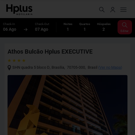
Check-In
Check-Out
Noites
Quartos
Hóspedes
06 Ago
07 Ago
1
1
2
Editar
Athos Bulcão Hplus EXECUTIVE
SHN quadra 5 bloco D
,
Brasilia
,
70705-000
,
Brasil
(
Ver no Mapa
)