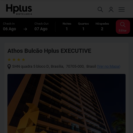
Check-In
Check-Out
Noites
Quartos
Hóspedes
06 Ago
07 Ago
1
1
2
Editar
Athos Bulcão Hplus EXECUTIVE
SHN quadra 5 bloco D
,
Brasilia
,
70705-000
,
Brasil
(
Ver no Mapa
)