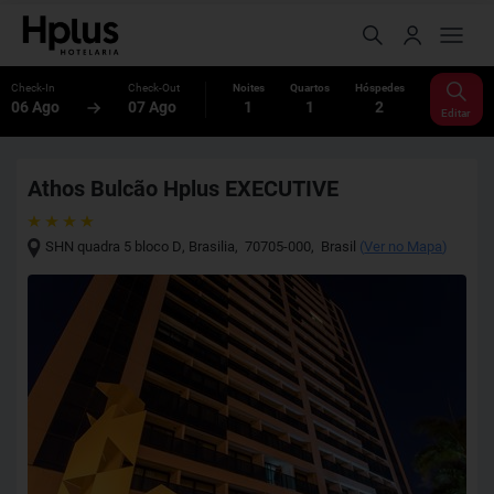
Check-In
Check-Out
Noites
Quartos
Hóspedes
06 Ago
07 Ago
1
1
2
Editar
Athos Bulcão Hplus EXECUTIVE
SHN quadra 5 bloco D
,
Brasilia
,
70705-000
,
Brasil
(
Ver no Mapa
)