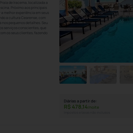
 Praia de Iracema, localizada a
scina. Próximo aos principais
r a melhor experiência em seus
ando a cultura Cearense, com
ça nos pequenos detalhes. Seu
dos serviços conscientes, que
om os seus clientes, fazendo
Diárias a partir de:
R$
478,
14
/noite
Impostos e taxas não inclusos