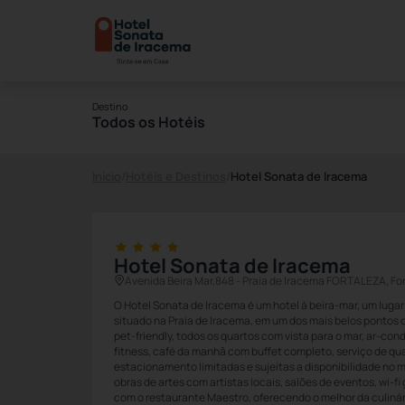
Destino
Todos os Hotéis
Início
/
Hotéis e Destinos
/
Hotel Sonata de Iracema
Hotel Sonata de Iracema
Avenida Beira Mar,848 - Praia de Iracema FORTALEZA, Fo
O Hotel Sonata de Iracema é um hotel à beira-mar, um lugar
situado na Praia de Iracema, em um dos mais belos pontos 
pet-friendly, todos os quartos com vista para o mar, ar-con
fitness, café da manhã com buffet completo, serviço de qua
estacionamento limitadas e sujeitas a disponibilidade no 
obras de artes com artistas locais, salões de eventos, wi-fi
com o restaurante Maestro, oferecendo o melhor da culinári