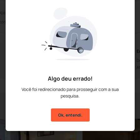
iço de Casamentos
Centro de Convenções
tório
Horários do Café da Manhã
E
A partir das 6h30m
D
Até às 9h30m
A
Algo deu errado!
Você foi redirecionado para prosseguir com a sua
pesquisa.
Ok, entendi.