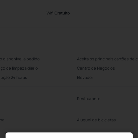
Wifi Gratuito
o disponivel a pedido
Aceita os principais cartões de c
iço de limpeza diário
Centro de Negócios
pção 24 horas
Elevador
Restaurante
ina
Aluguel de bicicletas