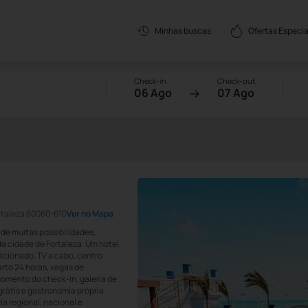
Ofertas Especia
Minhas buscas
Check-in
Check-out
06 Ago
07 Ago
rtaleza 60060-610
Ver no Mapa
 de muitas possibilidades,
da cidade de Fortaleza. Um hotel
dicionado, TV a cabo, centro
rto 24 horas, vagas de
momento do check-in, galeria de
 grátis e gastronomia própria
a regional, nacional e