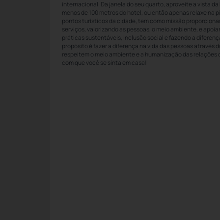
internacional. Da janela do seu quarto, aproveite a vista da
menos de 100 metros do hotel, ou então apenas relaxe na pi
pontos turísticos da cidade, tem como missão proporciona
serviços, valorizando as pessoas, o meio ambiente, e apoi
práticas sustentáveis, inclusão social e fazendo a diferen
propósito é fazer a diferença na vida das pessoas através 
respeitem o meio ambiente e a humanização das relações c
com que você se sinta em casa!