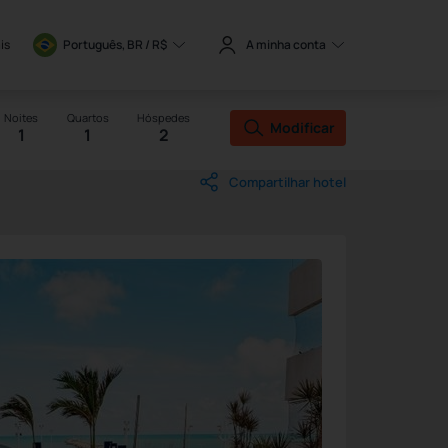
is
Português, BR / 
R$
A minha conta
Noites
Quartos
Hóspedes
Modificar
1
1
2
Compartilhar hotel