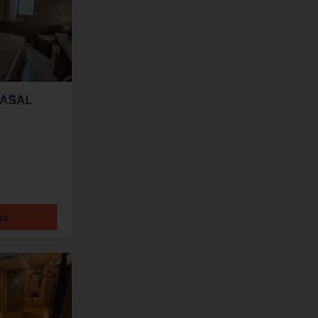
CASAL
os