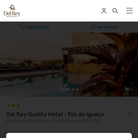
Ligar ao hotel
Ver no Mapa
57
Del Rey Quality Hotel - Foz do Iguaçu
Rua Tarobá, 1020 Centro, Foz Do Iguacu 85851-220