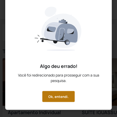
Reservar Agora
Check-in
Check-out
Noites
Quartos
Hóspedes
06 Ago
07 Ago
1
1
2
Tipos de Quarto
Algo deu errado!
Você foi redirecionado para prosseguir com a sua
pesquisa.
Ok, entendi.
Apartamento Individual
SUÍTE IGUASSU