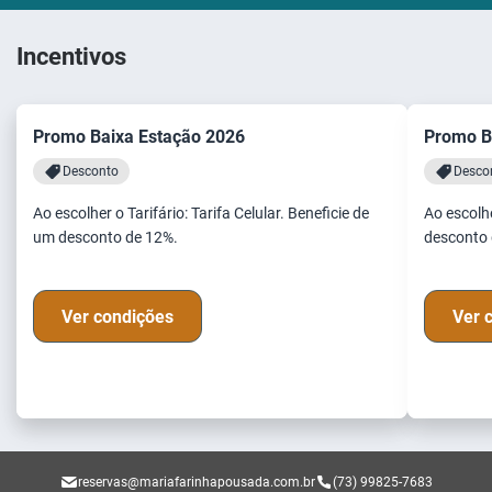
Incentivos
Promo Baixa Estação 2026
Promo B
Desconto
Desco
Ao escolher o Tarifário: Tarifa Celular. Beneficie de
Ao escolhe
um desconto de 12%.
desconto 
Ver condições
Ver 
reservas@mariafarinhapousada.com.br
(73) 99825-7683