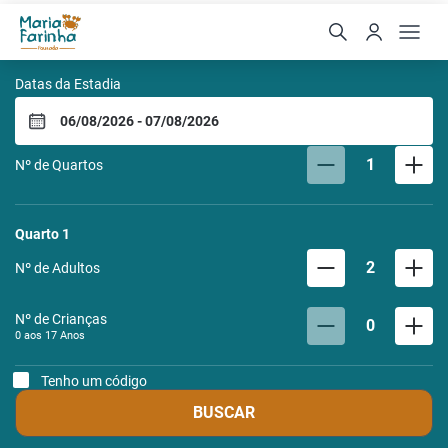
Surf Inn Bahia
Datas da Estadia
1
Nº de Quartos
Quarto
1
2
Nº de Adultos
Nº de Crianças
0
0 aos
17
Anos
Tenho um código
BUSCAR