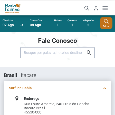
Check-In
Check-Out
Noites
Quartos
Hóspedes
07 Ago
08 Ago
1
1
2
Editar
Fale Conosco
Brasil
Itacare
Surf Inn Bahia
Endereço
Rua Louro Amarelo, 240 Praia da Concha
Itacare Brasil
45530-000